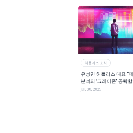
허들러스 소식
유성민 허들러스 대표 “
분석의 ‘그레이존’ 공략할
[월간마케터]
JUL 30, 2025