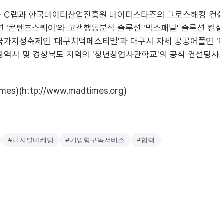
자 C랩과 한국데이터산업진흥원 데이터스타즈의 그로스해킹 컨
션 '콘텐츠스퀘어'와 고객행동분석 솔루션 '믹스패널' 솔루션 컨
국가지정축제인 '대구치맥페스티벌'과 대구시 자체 공공어플인 '
광역시 및 경상북도 지역의 '청년창업사관학교'의 공식 컨설팅
s)(http://www.madtimes.org)
#
디지털마케팅
#
기업형구독서비스
#
협력