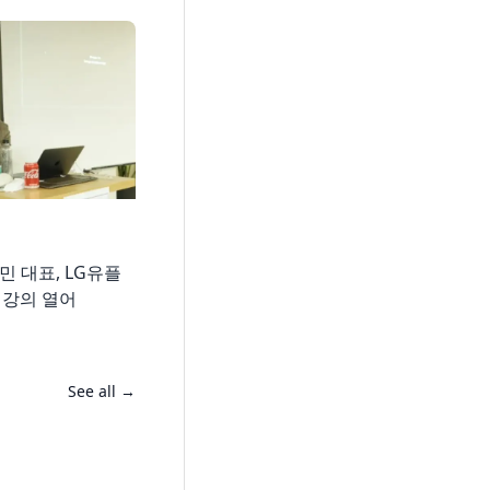
허들러스 소식
허
 대표, LG유플
허들러스, 구글애널리틱스4 가
“데
 강의 열어
이드북 발행
습
JUL 30, 2025
JUL 
See all →